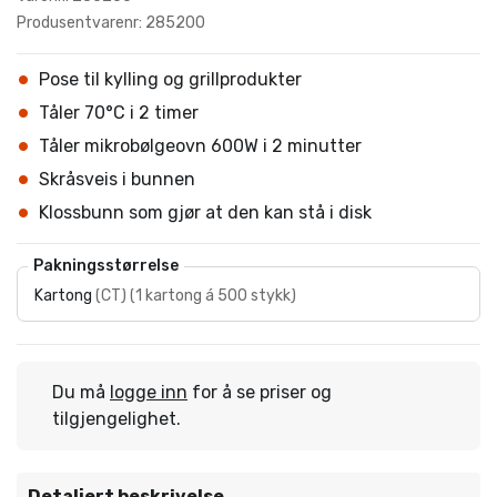
Produsentvarenr: 285200
Pose til kylling og grillprodukter
Tåler 70°C i 2 timer
Tåler mikrobølgeovn 600W i 2 minutter
Skråsveis i bunnen
Klossbunn som gjør at den kan stå i disk
Pakningsstørrelse
Kartong
(
CT
)
(
1 kartong á 500 stykk
)
Du må
logge inn
for å se priser og
tilgjengelighet.
Detaljert beskrivelse