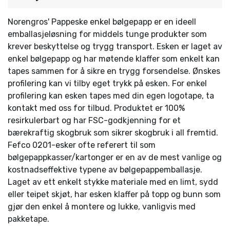
Norengros' Pappeske enkel bølgepapp er en ideell
emballasjeløsning for middels tunge produkter som
krever beskyttelse og trygg transport. Esken er laget av
enkel bølgepapp og har møtende klaffer som enkelt kan
tapes sammen for å sikre en trygg forsendelse. Ønskes
profilering kan vi tilby eget trykk på esken. For enkel
profilering kan esken tapes med din egen logotape, ta
kontakt med oss for tilbud. Produktet er 100%
resirkulerbart og har FSC-godkjenning for et
bærekraftig skogbruk som sikrer skogbruk i all fremtid.
Fefco 0201-esker ofte referert til som
bølgepappkasser/kartonger er en av de mest vanlige og
kostnadseffektive typene av bølgepappemballasje.
Laget av ett enkelt stykke materiale med en limt, sydd
eller teipet skjøt, har esken klaffer på topp og bunn som
gjør den enkel å montere og lukke, vanligvis med
pakketape.