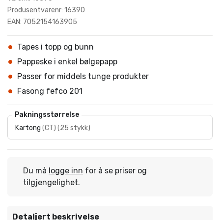
Produsentvarenr: 16390
EAN: 7052154163905
Tapes i topp og bunn
Pappeske i enkel bølgepapp
Passer for middels tunge produkter
Fasong fefco 201
Pakningsstørrelse
Kartong
(
CT
)
(
25 stykk
)
Du må
logge inn
for å se priser og
tilgjengelighet.
Detaljert beskrivelse