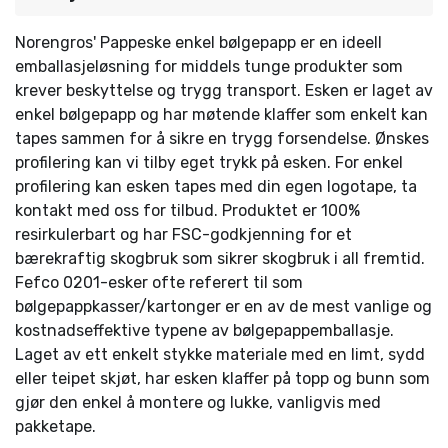
Norengros' Pappeske enkel bølgepapp er en ideell
emballasjeløsning for middels tunge produkter som
krever beskyttelse og trygg transport. Esken er laget av
enkel bølgepapp og har møtende klaffer som enkelt kan
tapes sammen for å sikre en trygg forsendelse. Ønskes
profilering kan vi tilby eget trykk på esken. For enkel
profilering kan esken tapes med din egen logotape, ta
kontakt med oss for tilbud. Produktet er 100%
resirkulerbart og har FSC-godkjenning for et
bærekraftig skogbruk som sikrer skogbruk i all fremtid.
Fefco 0201-esker ofte referert til som
bølgepappkasser/kartonger er en av de mest vanlige og
kostnadseffektive typene av bølgepappemballasje.
Laget av ett enkelt stykke materiale med en limt, sydd
eller teipet skjøt, har esken klaffer på topp og bunn som
gjør den enkel å montere og lukke, vanligvis med
pakketape.