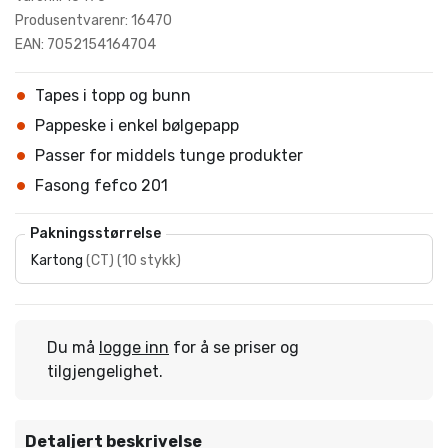
Produsentvarenr: 16470
EAN: 7052154164704
Tapes i topp og bunn
Pappeske i enkel bølgepapp
Passer for middels tunge produkter
Fasong fefco 201
Pakningsstørrelse
Kartong
(
CT
)
(
10 stykk
)
Du må
logge inn
for å se priser og
tilgjengelighet.
Detaljert beskrivelse