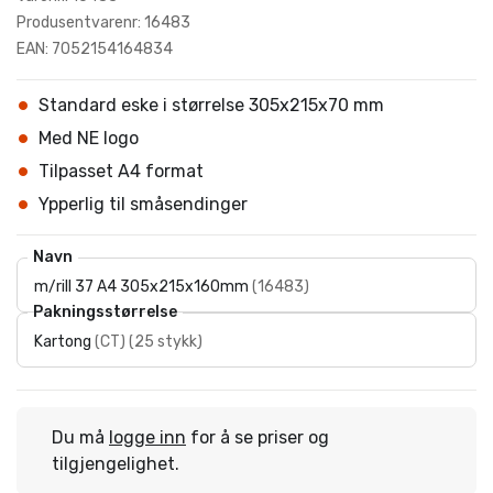
Produsentvarenr: 16483
EAN: 7052154164834
Standard eske i størrelse 305x215x70 mm
Med NE logo
Tilpasset A4 format
Ypperlig til småsendinger
Navn
m/rill 37 A4 305x215x160mm
(
16483
)
Pakningsstørrelse
Kartong
(
CT
)
(
25 stykk
)
Du må
logge inn
for å se priser og
tilgjengelighet.