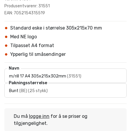
Produsentvarenr: 31551
EAN: 7052154315519
Standard eske i størrelse 305x215x70 mm
Med NE logo
Tilpasset A4 format
Ypperlig til småsendinger
Navn
m/rill 17 A4 305x215x302mm
(
31551
)
Pakningsstørrelse
Bunt
(
BE
)
(
25 stykk
)
Du må
logge inn
for å se priser og
tilgjengelighet.