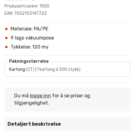
Produsentvarenr: 1000
EAN: 7052153147722
Materiale: PA/PE
9 lags vakuumpose
Tykkelse: 120 my
Pakningsstørrelse
Kartong
(
CT
)
(
1 kartong á 500 stykk
)
Du må
logge inn
for å se priser og
tilgjengelighet.
Detaljert beskrivelse