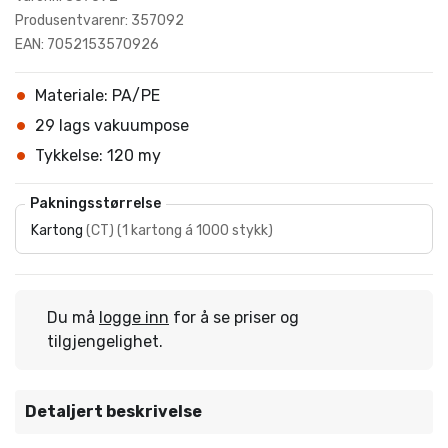
Produsentvarenr: 357092
EAN: 7052153570926
Materiale: PA/PE
29 lags vakuumpose
Tykkelse: 120 my
Pakningsstørrelse
Kartong
(
CT
)
(
1 kartong á 1000 stykk
)
Du må
logge inn
for å se priser og
tilgjengelighet.
Detaljert beskrivelse