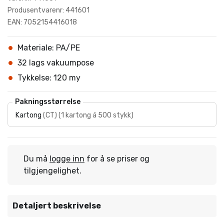
Produsentvarenr: 441601
EAN: 7052154416018
Materiale: PA/PE
32 lags vakuumpose
Tykkelse: 120 my
Pakningsstørrelse
Kartong
(
CT
)
(
1 kartong á 500 stykk
)
Du må
logge inn
for å se priser og
tilgjengelighet.
Detaljert beskrivelse