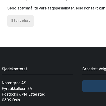
Send spørsmål til våre fagspesialister, eller kontakt ku
Start chat
Kjedekontoret
Grossist: Vel
Norengros AS
Fyrstikkallèen 3A
Postboks 6714 Etterstad
0609 Oslo