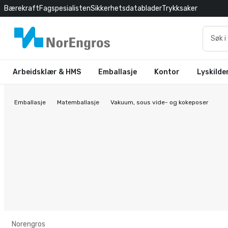
Bærekraft
Fagspesialisten
Sikkerhetsdatablader
Trykksaker
Arbeidsklær & HMS
Emballasje
Kontor
Lyskilde
Emballasje
Matemballasje
Vakuum, sous vide- og kokeposer
Norengros