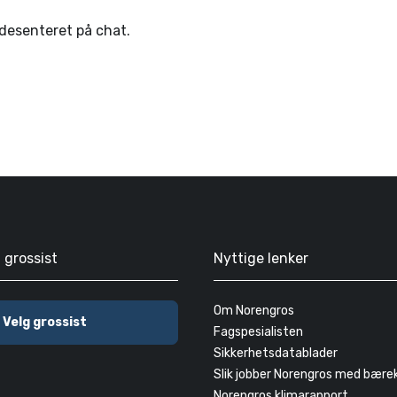
ndesenteret på chat.
g grossist
Nyttige lenker
Om Norengros
Velg grossist
Fagspesialisten
Sikkerhetsdatablader
Slik jobber Norengros med bære
Norengros klimarapport