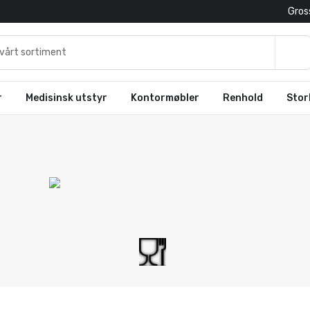
Gross
r
Medisinsk utstyr
Kontormøbler
Renhold
Stor