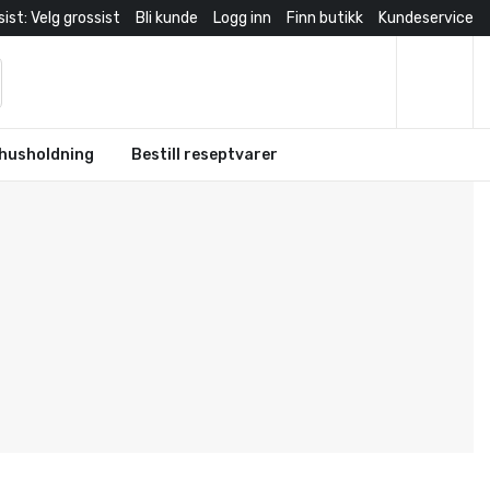
ist: Velg grossist
Bli kunde
Logg inn
Finn butikk
Kundeservice
husholdning
Bestill reseptvarer