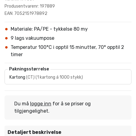
Produsentvarenr: 197889
EAN: 7052151978892
Materiale: PA/PE - tykkelse 80 my
9 lags vakuumpose
Temperatur 100°C i opptil 15 minutter, 70° opptil 2
timer
Pakningsstørrelse
Kartong
(
CT
)
(
1 kartong á 1000 stykk
)
Du må
logge inn
for å se priser og
tilgjengelighet.
Detaljert beskrivelse