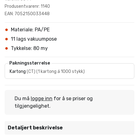
Produsentvarenr: 1140
EAN: 7052150033448
Materiale: PA/PE
11 lags vakuumpose
Tykkelse: 80 my
Pakningsstørrelse
Kartong
(
CT
)
(
1 kartong á 1000 stykk
)
Du må
logge inn
for å se priser og
tilgjengelighet.
Detaljert beskrivelse