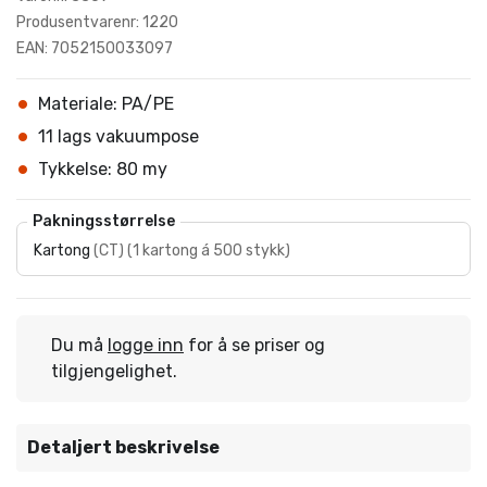
Produsentvarenr: 1220
EAN: 7052150033097
Materiale: PA/PE
11 lags vakuumpose
Tykkelse: 80 my
Pakningsstørrelse
Kartong
(
CT
)
(
1 kartong á 500 stykk
)
Du må
logge inn
for å se priser og
tilgjengelighet.
Detaljert beskrivelse