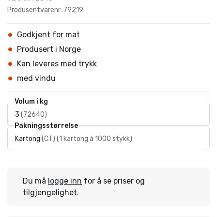
Produsentvarenr: 79219
Godkjent for mat
Produsert i Norge
Kan leveres med trykk
med vindu
Volum i kg
3
(
72640
)
Pakningsstørrelse
Kartong
(
CT
)
(
1 kartong á 1000 stykk
)
Du må
logge inn
for å se priser og
tilgjengelighet.