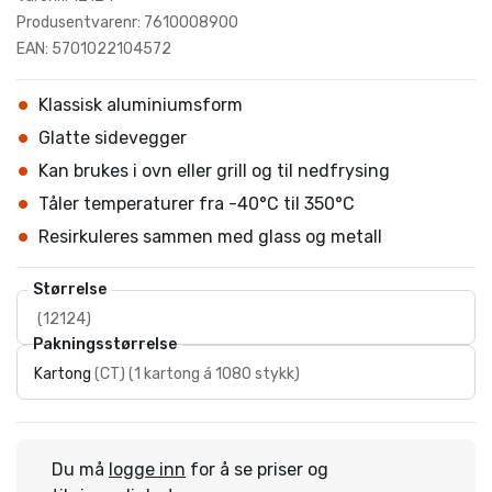
Produsentvarenr: 7610008900
EAN: 5701022104572
Klassisk aluminiumsform
Glatte sidevegger
Kan brukes i ovn eller grill og til nedfrysing
Tåler temperaturer fra -40°C til 350°C
Resirkuleres sammen med glass og metall
Størrelse
(
12124
)
Pakningsstørrelse
Kartong
(
CT
)
(
1 kartong á 1080 stykk
)
Du må
logge inn
for å se priser og