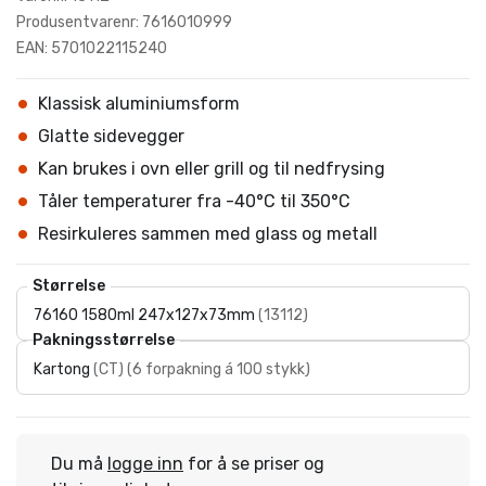
Produsentvarenr: 7616010999
EAN: 5701022115240
Klassisk aluminiumsform
Glatte sidevegger
Kan brukes i ovn eller grill og til nedfrysing
Tåler temperaturer fra -40°C til 350°C
Resirkuleres sammen med glass og metall
Størrelse
76160 1580ml 247x127x73mm
(
13112
)
Pakningsstørrelse
Kartong
(
CT
)
(
6 forpakning á 100 stykk
)
Du må
logge inn
for å se priser og