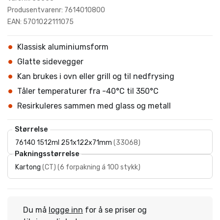
Produsentvarenr: 7614010800
EAN: 5701022111075
Klassisk aluminiumsform
Glatte sidevegger
Kan brukes i ovn eller grill og til nedfrysing
Tåler temperaturer fra -40°C til 350°C
Resirkuleres sammen med glass og metall
Størrelse
76140 1512ml 251x122x71mm
(
33068
)
Pakningsstørrelse
Kartong
(
CT
)
(
6 forpakning á 100 stykk
)
Du må
logge inn
for å se priser og