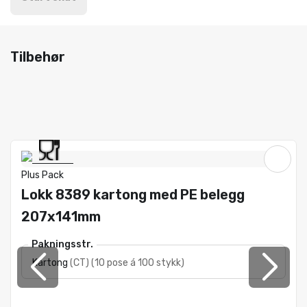
Tilbehør
Plus Pack
Lokk 8389 kartong med PE belegg
207x141mm
Pakningsstr.
Kartong
(
CT
)
(
10 pose á 100 stykk
)