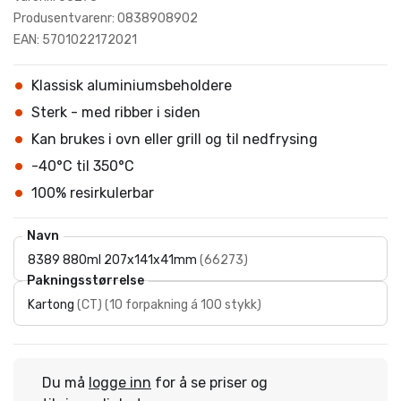
Produsentvarenr: 0838908902
EAN: 5701022172021
Klassisk aluminiumsbeholdere
Sterk - med ribber i siden
Kan brukes i ovn eller grill og til nedfrysing
-40°C til 350°C
100% resirkulerbar
Navn
8389 880ml 207x141x41mm
(
66273
)
Pakningsstørrelse
Kartong
(
CT
)
(
10 forpakning á 100 stykk
)
Du må
logge inn
for å se priser og