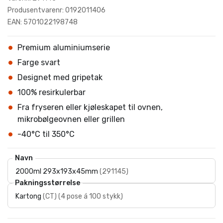
Produsentvarenr: 0192011406
EAN: 5701022198748
Premium aluminiumserie
Farge svart
Designet med gripetak
100% resirkulerbar
Fra fryseren eller kjøleskapet til ovnen,
mikrobølgeovnen eller grillen
-40°C til 350°C
Navn
2000ml 293x193x45mm
(
291145
)
Pakningsstørrelse
Kartong
(
CT
)
(
4 pose á 100 stykk
)