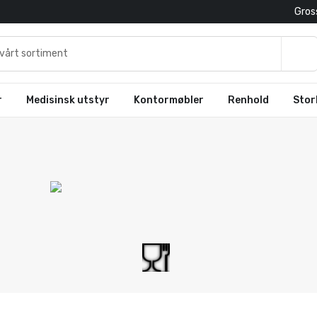
Gross
r
Medisinsk utstyr
Kontormøbler
Renhold
Stor