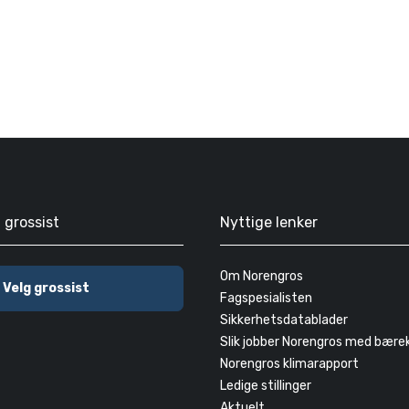
g grossist
Nyttige lenker
Om Norengros
Velg grossist
Fagspesialisten
Sikkerhetsdatablader
Slik jobber Norengros med bære
Norengros klimarapport
Ledige stillinger
Aktuelt