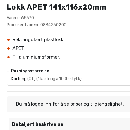
Lokk APET 141x116x20mm
Varenr.: 65670
Produsentvarenr: 0834260200
Rektangulært plastlokk
APET
Til aluminiumsformer.
Pakningsstørrelse
Kartong
(
CT
)
(
1 kartong á 1000 stykk
)
Du må
logge inn
for å se priser og tilgjengelighet.
Detaljert beskrivelse