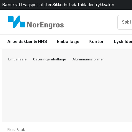
Bærekraft
Fagspesialisten
Sikkerhetsdatablader
Trykksaker
Arbeidsklær & HMS
Emballasje
Kontor
Lyskilde
Emballasje
Cateringemballasje
Aluminiumsformer
Plus Pack