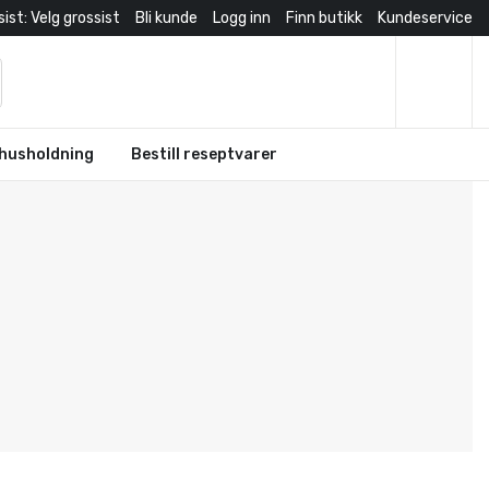
ist: Velg grossist
Bli kunde
Logg inn
Finn butikk
Kundeservice
husholdning
Bestill reseptvarer