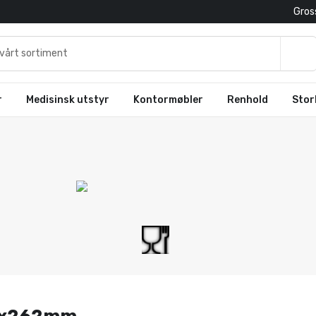
Gross
r
Medisinsk utstyr
Kontormøbler
Renhold
Stor