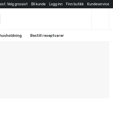
ist: Velg grossist
Bli kunde
Logg inn
Finn butikk
Kundeservice
husholdning
Bestill reseptvarer