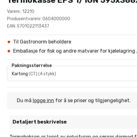
Termokasse EPS 1/1GN 595x38
Varenr.: 12210
Produsentvarenr: 0604000000
EAN: 5701022113437
Til Gastronorm beholdere
Emballasje for fisk og andre matvarer for kjølelagring
Pakningsstørrelse
Kartong
(
CT
)
(
4 stykk
)
Du må
logge inn
for å se priser og tilgjengelighet.
Detaljert beskrivelse
Termoboksen er laget av polystyren og sørger dermed