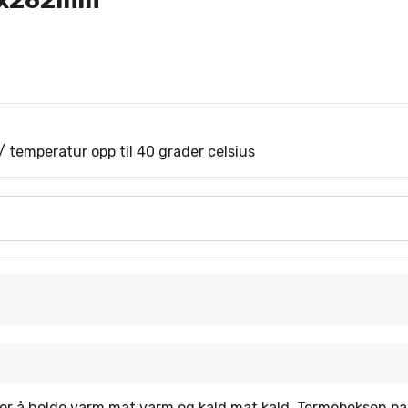
8x262mm
 / temperatur opp til 40 grader celsius
 for å holde varm mat varm og kald mat kald. Termoboksen