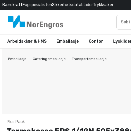
Bærekraft
Fagspesialisten
Sikkerhetsdatablader
Trykksaker
Arbeidsklær & HMS
Emballasje
Kontor
Lyskilde
Emballasje
Cateringemballasje
Transportemballasje
Plus Pack