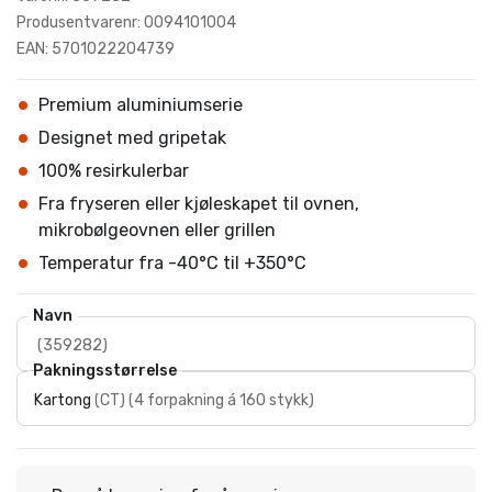
Produsentvarenr: 0094101004
EAN: 5701022204739
Premium aluminiumserie
Designet med gripetak
100% resirkulerbar
Fra fryseren eller kjøleskapet til ovnen,
mikrobølgeovnen eller grillen
Temperatur fra -40°C til +350°C
Navn
(
359282
)
Pakningsstørrelse
Kartong
(
CT
)
(
4 forpakning á 160 stykk
)