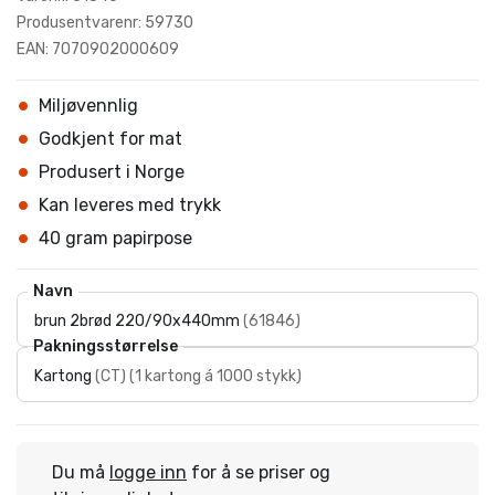
Produsentvarenr: 59730
EAN: 7070902000609
Miljøvennlig
Godkjent for mat
Produsert i Norge
Kan leveres med trykk
40 gram papirpose
Navn
brun 2brød 220/90x440mm
(
61846
)
Pakningsstørrelse
Kartong
(
CT
)
(
1 kartong á 1000 stykk
)
Du må
logge inn
for å se priser og