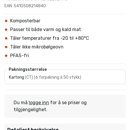
EAN: 5410508214840
Komposterbar
Passer til både varm og kald mat
Tåler temperaturer fra -20 til +80°C
Tåler ikke mikrobølgeovn
PFAS-fri
Pakningsstørrelse
Kartong
(
CT
)
(
6 forpakning á 50 stykk
)
Du må
logge inn
for å se priser og
tilgjengelighet.
Detaljert beskrivelse