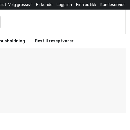
ist: Velg grossist
Bli kunde
Logg inn
Finn butikk
Kundeservice
husholdning
Bestill reseptvarer