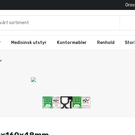
Gross
r
Medisinsk utstyr
Kontormøbler
Renhold
Stor
er