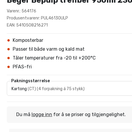
Beger Bepulp trefiber 950ml 
Varenr.: 564176
Produsentvarenr: PUL46130ULP
EAN: 5410508216271
Komposterbar
Passer til både varm og kald mat
Tåler temperaturer fra -20 til +200°C
PFAS-fri
Pakningsstørrelse
Kartong
(
CT
)
(
4 forpakning á 75 stykk
)
Du må
logge inn
for å se priser og tilgjengelighet.