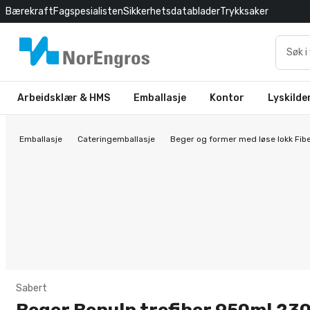
Bærekraft
Fagspesialisten
Sikkerhetsdatablader
Trykksaker
Arbeidsklær & HMS
Emballasje
Kontor
Lyskilde
Emballasje
Cateringemballasje
Beger og former med løse lokk Fib
Sabert