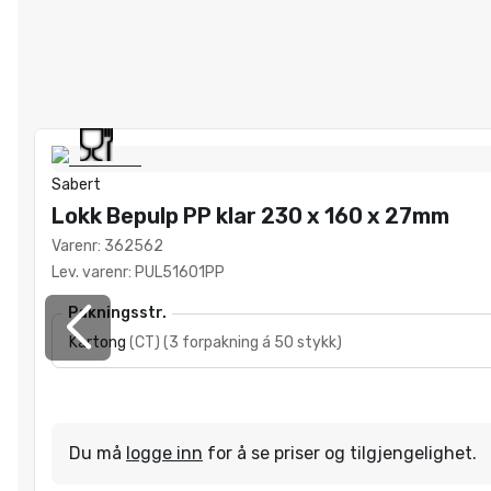
Sabert
Lokk Bepulp PP klar 230 x 160 x 27mm
Varenr
:
362562
Lev. varenr
:
PUL51601PP
Pakningsstr.
Kartong
(
CT
)
(
3 forpakning á 50 stykk
)
Du må
logge inn
for å se priser og tilgjengelighet.