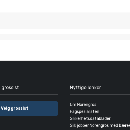
g grossist
Nyttige lenker
Om Norengros
Velg grossist
Fagspesialisten
Sikkerhetsdatablader
Slik jobber Norengros med bære