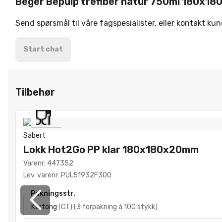
Beger Bepulp trefiber natur 750ml 180x1
Send spørsmål til våre fagspesialister, eller kontakt ku
Start chat
Tilbehør
Sabert
Lokk Hot2Go PP klar 180x180x20mm
Varenr
:
447352
Lev. varenr
:
PUL51932F300
Pakningsstr.
Kartong
(
CT
)
(
3 forpakning á 100 stykk
)