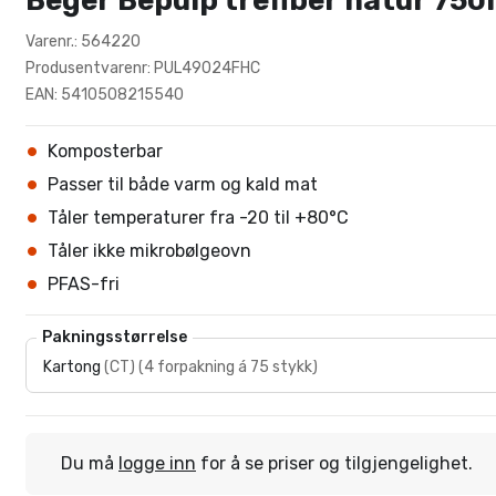
Beger Bepulp trefiber natur 7
Varenr.: 564220
Produsentvarenr: PUL49024FHC
EAN: 5410508215540
Komposterbar
Passer til både varm og kald mat
Tåler temperaturer fra -20 til +80°C
Tåler ikke mikrobølgeovn
PFAS-fri
Pakningsstørrelse
Kartong
(
CT
)
(
4 forpakning á 75 stykk
)
Du må
logge inn
for å se priser og tilgjengelighet.