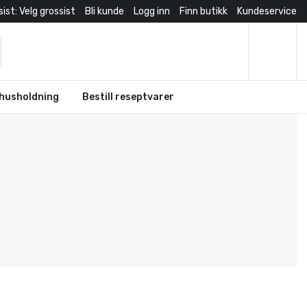
ist: Velg grossist
Bli kunde
Logg inn
Finn butikk
Kundeservice
husholdning
Bestill reseptvarer