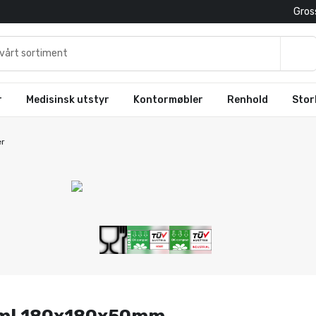
Gross
r
Medisinsk utstyr
Kontormøbler
Renhold
Stor
er