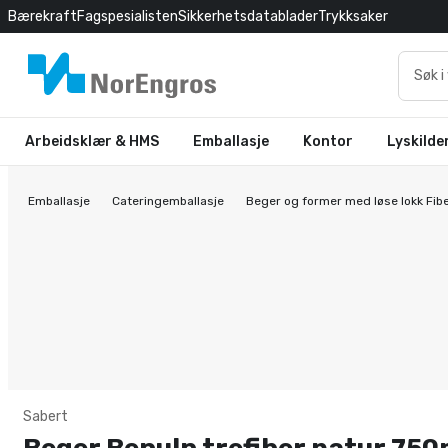
Bærekraft
Fagspesialisten
Sikkerhetsdatablader
Trykksaker
Arbeidsklær & HMS
Emballasje
Kontor
Lyskilde
Emballasje
Cateringemballasje
Beger og former med løse lokk Fib
Sabert