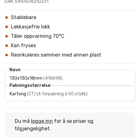
EAN: 5410508210231
Stablebare
Lekkasjefrie lokk
Tåler oppvarming 70°C
Kan fryses
Resirkuleres sammen med annen plast
Navn
130x130x18mm
(
416698
)
Pakningsstørrelse
Kartong
(
CT
)
(
6 forpakning á 50 stykk
)
Du må
logge inn
for å se priser og
tilgjengelighet.