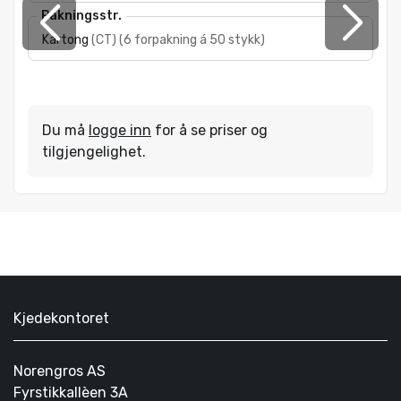
Pakningsstr.
Kartong
(
CT
)
(
6 forpakning á 50 stykk
)
Du må
logge inn
for å se priser og
tilgjengelighet.
Kjedekontoret
Norengros AS
Fyrstikkallèen 3A