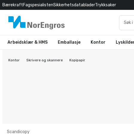
Bærekraft
Fagspesialisten
Sikkerhetsdatablader
Trykksaker
Arbeidsklær & HMS
Emballasje
Kontor
Lyskilde
Kontor
Skrivere og skannere
Kopipapir
Scandicopy