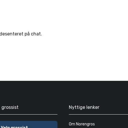
ndesenteret på chat.
g grossist
Nyttige lenker
Om Norengros
Velg grossist