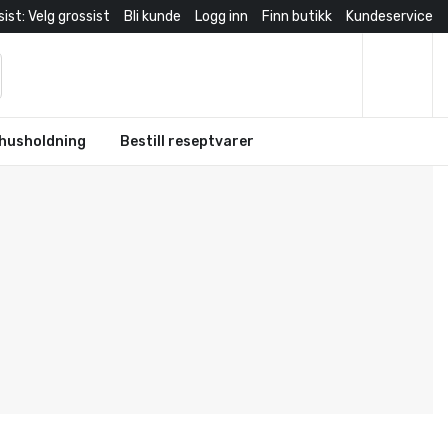
ist: Velg grossist
Bli kunde
Logg inn
Finn butikk
Kundeservice
husholdning
Bestill reseptvarer