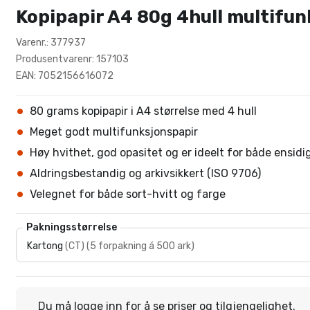
Kopipapir A4 80g 4hull multifun
Varenr.: 377937
Produsentvarenr: 157103
EAN: 7052156616072
80 grams kopipapir i A4 størrelse med 4 hull
Meget godt multifunksjonspapir
Høy hvithet, god opasitet og er ideelt for både ensidig
Aldringsbestandig og arkivsikkert (ISO 9706)
Velegnet for både sort-hvitt og farge
Pakningsstørrelse
Kartong
(
CT
)
(
5 forpakning á 500 ark
)
Du må
logge inn
for å se priser og tilgjengelighet.