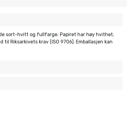
åde sort-hvitt og fullfarge. Papiret har høy hvithet,
d til Riksarkivets krav (ISO 9706). Emballasjen kan