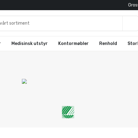
Gross
r
Medisinsk utstyr
Kontormøbler
Renhold
Stor