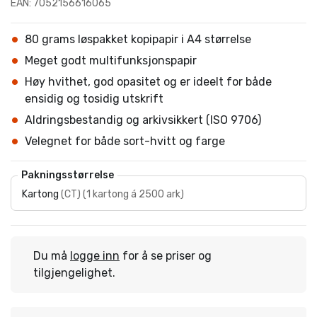
EAN: 7052156616065
80 grams løspakket kopipapir i A4 størrelse
Meget godt multifunksjonspapir
Høy hvithet, god opasitet og er ideelt for både
ensidig og tosidig utskrift
Aldringsbestandig og arkivsikkert (ISO 9706)
Velegnet for både sort-hvitt og farge
Pakningsstørrelse
Kartong
(
CT
)
(
1 kartong á 2500 ark
)
Du må
logge inn
for å se priser og
tilgjengelighet.