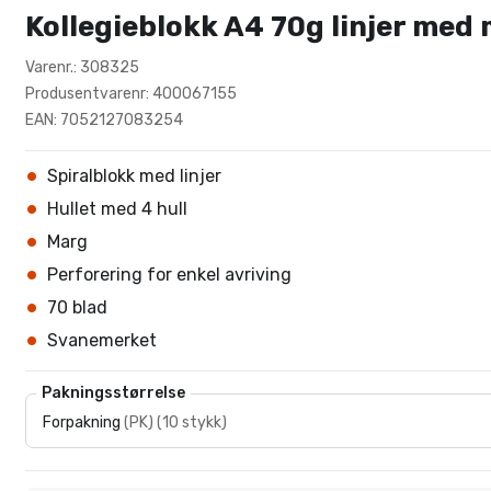
Kollegieblokk A4 70g linjer med
Varenr.: 308325
Produsentvarenr: 400067155
EAN: 7052127083254
Spiralblokk med linjer
Hullet med 4 hull
Marg
Perforering for enkel avriving
70 blad
Svanemerket
Pakningsstørrelse
Forpakning
(
PK
)
(
10 stykk
)