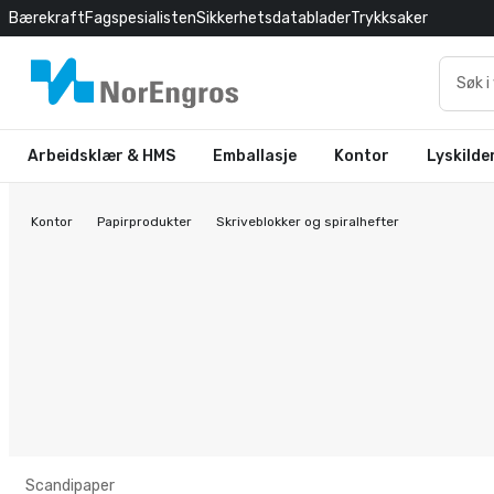
Bærekraft
Fagspesialisten
Sikkerhetsdatablader
Trykksaker
Arbeidsklær & HMS
Emballasje
Kontor
Lyskilde
Kontor
Papirprodukter
Skriveblokker og spiralhefter
Scandipaper