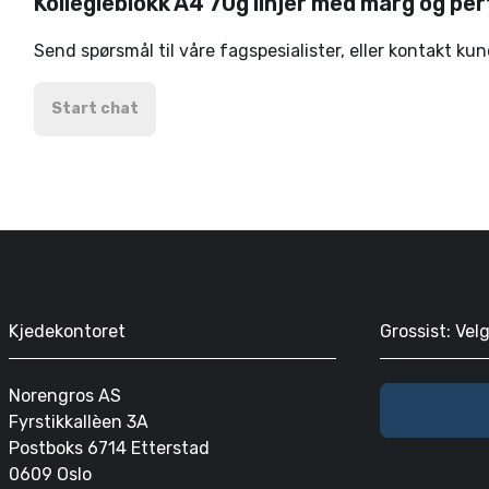
Kollegieblokk A4 70g linjer med marg og pe
Send spørsmål til våre fagspesialister, eller kontakt ku
Start chat
Kjedekontoret
Grossist: Vel
Norengros AS
Fyrstikkallèen 3A
Postboks 6714 Etterstad
0609 Oslo