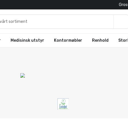
Gross
r
Medisinsk utstyr
Kontormøbler
Renhold
Stor