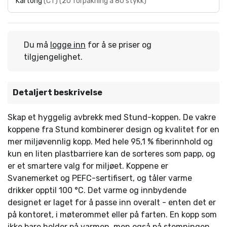
Kartong
(
CT
)
(
20 forpakning á 80 stykk
)
Du må
logge inn
for å se priser og
tilgjengelighet.
Detaljert beskrivelse
Skap et hyggelig avbrekk med Stund-koppen. De vakre
koppene fra Stund kombinerer design og kvalitet for en
mer miljøvennlig kopp. Med hele 95,1 % fiberinnhold og
kun en liten plastbarriere kan de sorteres som papp, og
er et smartere valg for miljøet. Koppene er
Svanemerket og PEFC-sertifisert, og tåler varme
drikker opptil 100 °C. Det varme og innbydende
designet er laget for å passe inn overalt - enten det er
på kontoret, i møterommet eller på farten. En kopp som
ikke bare holder på varmen, men også på stemningen.