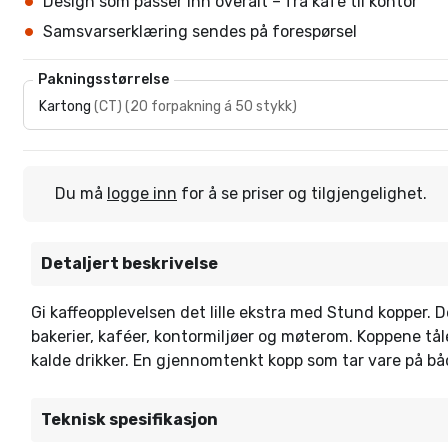
Design som passer inn overalt – fra kafé til kontor
Samsvarserklæring sendes på forespørsel
Pakningsstørrelse
Kartong
(
CT
)
(
20 forpakning á 50 stykk
)
Du må
logge inn
for å se priser og tilgjengelighet.
Detaljert beskrivelse
Gi kaffeopplevelsen det lille ekstra med Stund kopper. D
bakerier, kaféer, kontormiljøer og møterom. Koppene tåle
kalde drikker. En gjennomtenkt kopp som tar vare på b
Teknisk spesifikasjon