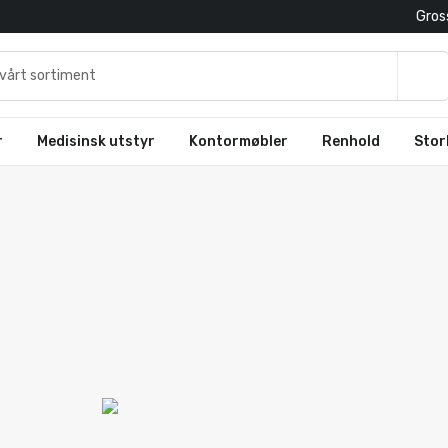
Gross
r
Medisinsk utstyr
Kontormøbler
Renhold
Stor