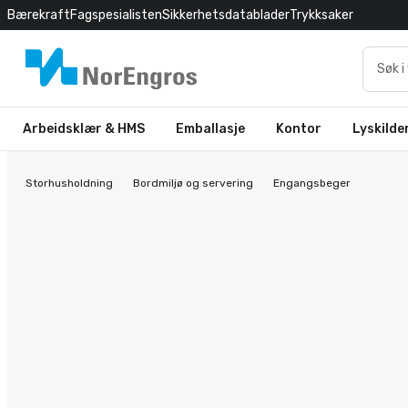
Bærekraft
Fagspesialisten
Sikkerhetsdatablader
Trykksaker
Arbeidsklær & HMS
Emballasje
Kontor
Lyskilde
Storhusholdning
Bordmiljø og servering
Engangsbeger