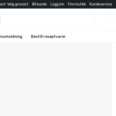
ist: Velg grossist
Bli kunde
Logg inn
Finn butikk
Kundeservice
husholdning
Bestill reseptvarer