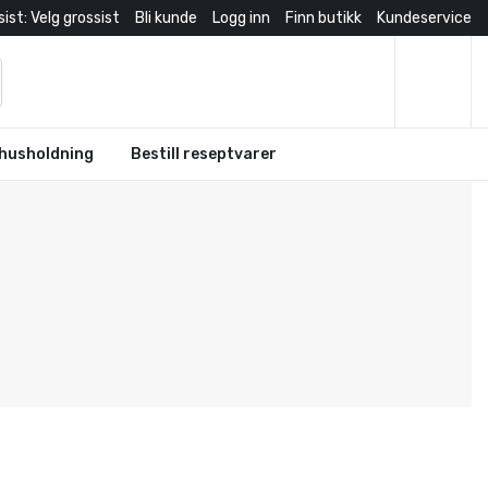
ist: Velg grossist
Bli kunde
Logg inn
Finn butikk
Kundeservice
husholdning
Bestill reseptvarer