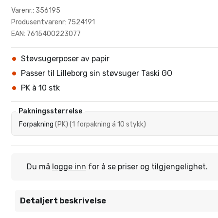
Varenr.: 356195
Produsentvarenr: 7524191
EAN: 7615400223077
Støvsugerposer av papir
Passer til Lilleborg sin støvsuger Taski GO
PK à 10 stk
Pakningsstørrelse
Forpakning
(
PK
)
(
1 forpakning á 10 stykk
)
Du må
logge inn
for å se priser og tilgjengelighet.
Detaljert beskrivelse