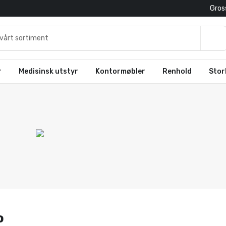
Gross
r
Medisinsk utstyr
Kontormøbler
Renhold
Stor
o