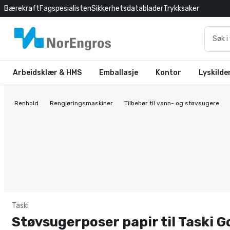
Bærekraft
Fagspesialisten
Sikkerhetsdatablader
Trykksaker
Arbeidsklær & HMS
Emballasje
Kontor
Lyskilde
Renhold
Rengjøringsmaskiner
Tilbehør til vann- og støvsugere
Taski
Støvsugerposer papir til Taski G