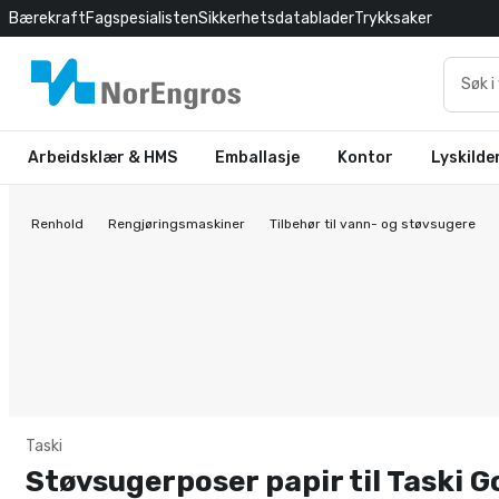
Bærekraft
Fagspesialisten
Sikkerhetsdatablader
Trykksaker
Arbeidsklær & HMS
Emballasje
Kontor
Lyskilde
Renhold
Rengjøringsmaskiner
Tilbehør til vann- og støvsugere
Taski
Støvsugerposer papir til Taski G