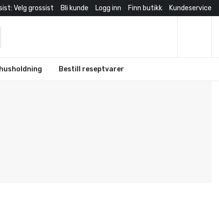
ist: Velg grossist
Bli kunde
Logg inn
Finn butikk
Kundeservice
husholdning
Bestill reseptvarer