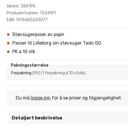
Varenr.: 356195
Produsentvarenr: 7524191
EAN: 7615400223077
Støvsugerposer av papir
Passer til Lilleborg sin støvsuger Taski GO
PK à 10 stk
Pakningsstørrelse
Forpakning
(
PK
)
(
1 forpakning á 10 stykk
)
Du må
logge inn
for å se priser og tilgjengelighet.
Detaljert beskrivelse