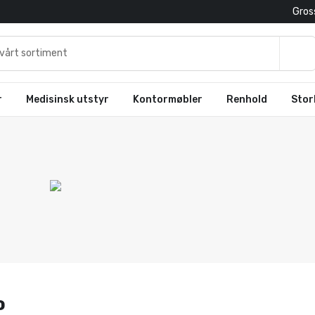
Gross
r
Medisinsk utstyr
Kontormøbler
Renhold
Stor
o