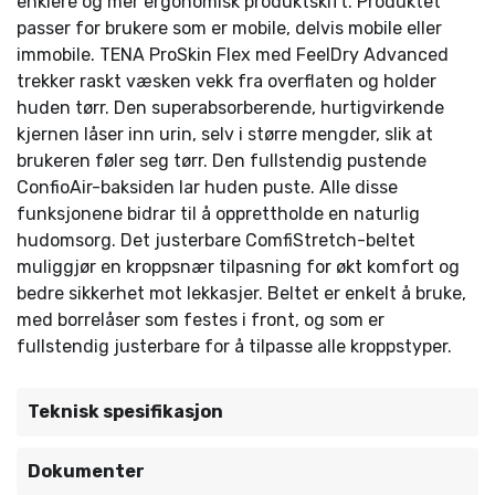
enklere og mer ergonomisk produktskift. Produktet
passer for brukere som er mobile, delvis mobile eller
immobile. TENA ProSkin Flex med FeelDry Advanced
trekker raskt væsken vekk fra overflaten og holder
huden tørr. Den superabsorberende, hurtigvirkende
kjernen låser inn urin, selv i større mengder, slik at
brukeren føler seg tørr. Den fullstendig pustende
ConfioAir-baksiden lar huden puste. Alle disse
funksjonene bidrar til å opprettholde en naturlig
hudomsorg. Det justerbare ComfiStretch-beltet
muliggjør en kroppsnær tilpasning for økt komfort og
bedre sikkerhet mot lekkasjer. Beltet er enkelt å bruke,
med borrelåser som festes i front, og som er
fullstendig justerbare for å tilpasse alle kroppstyper.
Teknisk spesifikasjon
Dokumenter