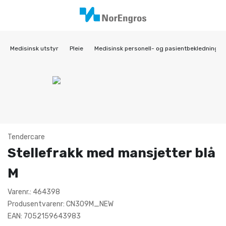
Medisinsk utstyr
Pleie
Medisinsk personell- og pasientbekledning
Tendercare
Stellefrakk med mansjetter blå
M
Varenr.: 464398
Produsentvarenr: CN309M_NEW
EAN: 7052159643983