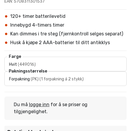
EAN: 5708311301537
120+ timer batterilevetid
Innebygd 4-timers timer
Kan dimmes i tre steg (fjernkontroll selges separat)
Husk å kjøpe 2 AAA-batterier til ditt antikklys
Farge
Hvit
(
449016
)
Pakningsstørrelse
Forpakning
(
PK
)
(
1 forpakning á 2 stykk
)
Du må
logge inn
for å se priser og
tilgjengelighet.