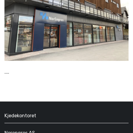
....
Kjedekontoret
Norengros AS