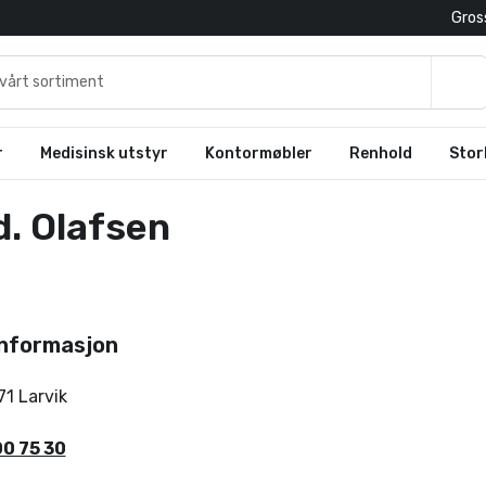
Gross
r
Medisinsk utstyr
Kontormøbler
Renhold
Stor
. Olafsen
nformasjon
71
Larvik
00 75 30