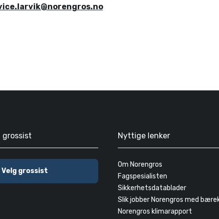
vice.larvik@norengros.no
g grossist
Nyttige lenker
Om Norengros
Velg grossist
Fagspesialisten
Sikkerhetsdatablader
Slik jobber Norengros med bære
Norengros klimarapport