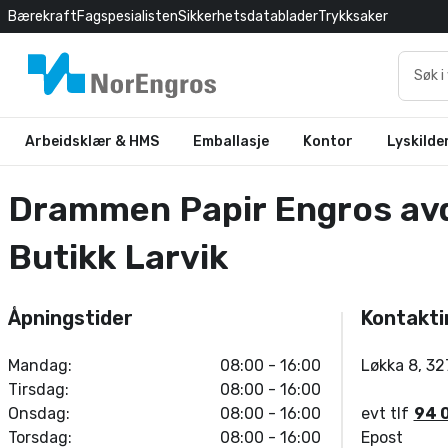
Bærekraft
Fagspesialisten
Sikkerhetsdatablader
Trykksaker
Arbeidsklær & HMS
Emballasje
Kontor
Lyskilde
Drammen Papir Engros avd
Butikk Larvik
Åpningstider
Kontakti
Mandag:
08:00 - 16:00
Løkka 8
,
32
Tirsdag:
08:00 - 16:00
Onsdag:
08:00 - 16:00
evt tlf
94 
Torsdag:
08:00 - 16:00
Epost