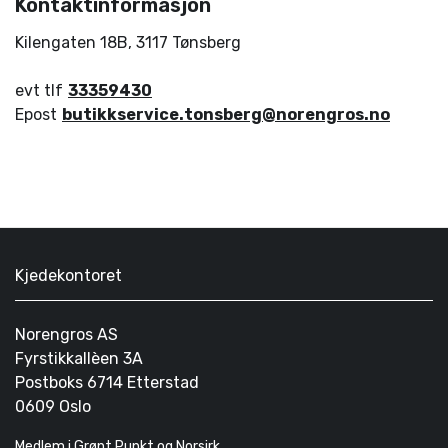
Kontaktinformasjon
Kilengaten 18B
,
3117
Tønsberg
evt tlf
33359430
Epost
butikkservice.tonsberg@norengros.no
Kjedekontoret
Norengros AS
Fyrstikkallèen 3A
Postboks 6714 Etterstad
0609 Oslo
Medlem i Grønt Punkt og Norsirk