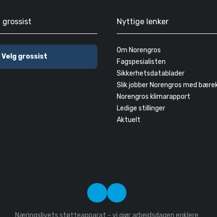
g grossist
Nyttige lenker
Om Norengros
Velg grossist
Fagspesialisten
Sikkerhetsdatablader
Slik jobber Norengros med bære
Norengros klimarapport
Ledige stillinger
Aktuelt
Næringslivets støtteapparat - vi gjør arbeidsdagen enklere