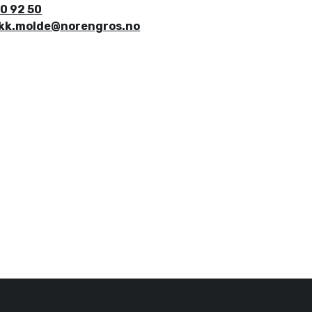
10 92 50
ikk.molde@norengros.no