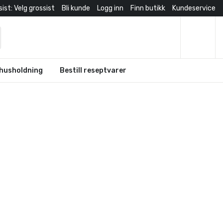
ist: Velg grossist
Bli kunde
Logg inn
Finn butikk
Kundeservice
husholdning
Bestill reseptvarer