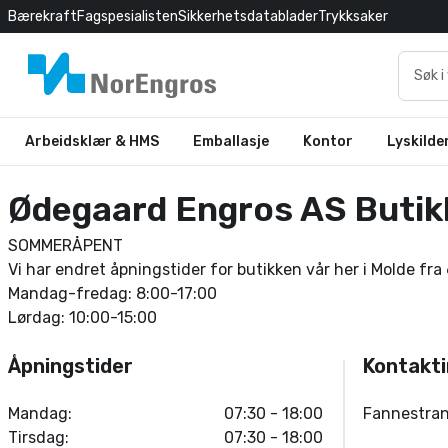
Bærekraft
Fagspesialisten
Sikkerhetsdatablader
Trykksaker
Arbeidsklær & HMS
Emballasje
Kontor
Lyskilde
Ødegaard Engros AS Butik
SOMMERÅPENT
Vi har endret åpningstider for butikken vår her i Molde fra 
Mandag-fredag: 8:00-17:00
Lørdag: 10:00-15:00
Åpningstider
Kontakt
Mandag:
07:30 - 18:00
Fannestra
Tirsdag:
07:30 - 18:00