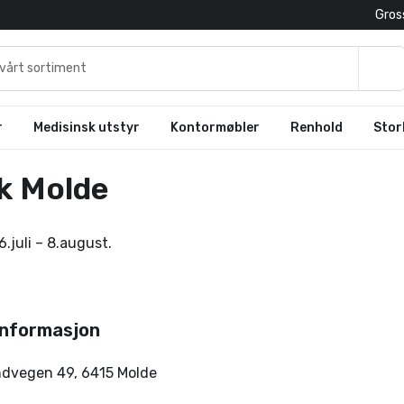
Gross
r
Medisinsk utstyr
Kontormøbler
Renhold
Stor
k Molde
6.juli – 8.august.
informasjon
ndvegen 49
,
6415
Molde