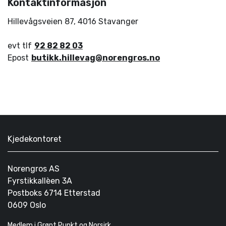
Kontaktinformasjon
Hillevågsveien 87
,
4016
Stavanger
evt tlf
92 82 82 03
Epost
butikk.hillevag@norengros.no
Kjedekontoret
Norengros AS
Fyrstikkallèen 3A
Postboks 6714 Etterstad
0609 Oslo
Medlem i Grønt Punkt og Norsirk