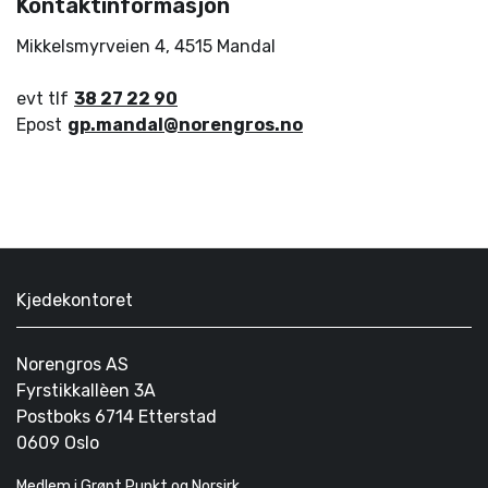
Kontaktinformasjon
Mikkelsmyrveien 4
,
4515
Mandal
evt tlf
38 27 22 90
Epost
gp.mandal@norengros.no
Kjedekontoret
Norengros AS
Fyrstikkallèen 3A
Postboks 6714 Etterstad
0609 Oslo
Medlem i Grønt Punkt og Norsirk