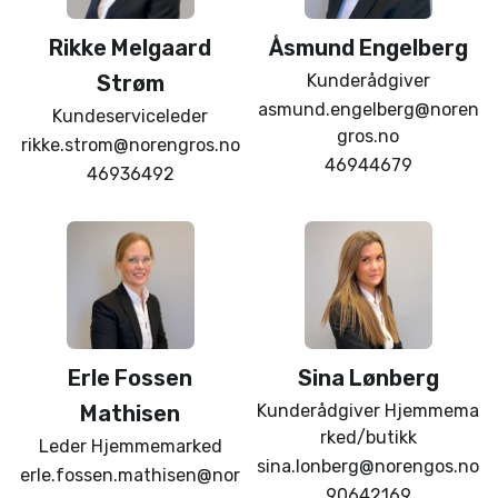
Rikke
Melgaard
Åsmund
Engelberg
Strøm
Kunderådgiver
asmund.engelberg@noren
Kundeserviceleder
gros.no
rikke.strom@norengros.no
46944679
46936492
Erle Fossen
Sina
Lønberg
Mathisen
Kunderådgiver Hjemmema
rked/butikk
Leder Hjemmemarked
sina.lonberg@norengos.no
erle.fossen.mathisen@nor
90642169