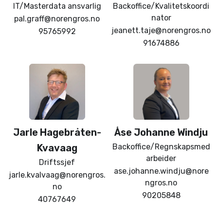
IT/Masterdata ansvarlig
Backoffice/Kvalitetskoordi
nator
pal.graff@norengros.no
jeanett.taje@norengros.no
95765992
91674886
Jarle
Hagebråten-
Åse Johanne
Windju
Kvavaag
Backoffice/Regnskapsmed
arbeider
Driftssjef
ase.johanne.windju@nore
jarle.kvalvaag@norengros.
ngros.no
no
90205848
40767649