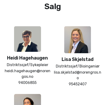
Salg
Heidi
Hagehaugen
Lisa
Skjelstad
Distriktssjef/Sykepleier
Distriktssjef/Bioingeniør
heidi.hagehaugen@noren
lisa.skjelstad@norengros.n
gos.no
o
94006855
95452407