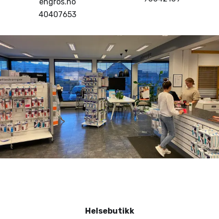
engros.no
40407653
Helsebutikk