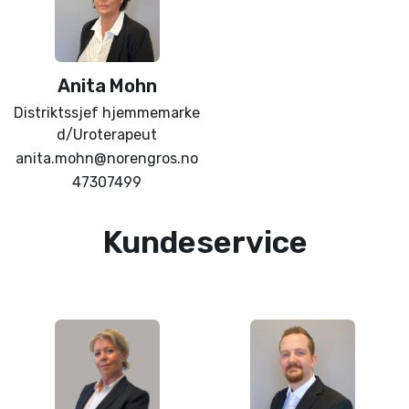
Anita
Mohn
Distriktssjef hjemmemarke
d/Uroterapeut
anita.mohn@norengros.no
47307499
Kundeservice