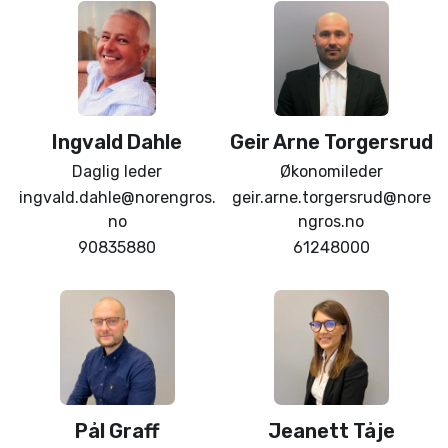
Ingvald
Dahle
Geir Arne
Torgersrud
Daglig leder
Økonomileder
ingvald.dahle@norengros.
geir.arne.torgersrud@nore
no
ngros.no
90835880
61248000
Pål
Graff
Jeanett
Tåje