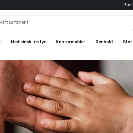
Gross
r
Medisinsk utstyr
Kontormøbler
Renhold
Stor