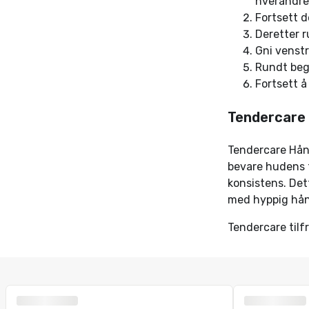
hverandre
Fortsett d
Deretter 
Gni venst
Rundt be
Fortsett å
Tendercare 
Tendercare Hånd
bevare hudens 
konsistens. Det
med hyppig hån
Tendercare tilf