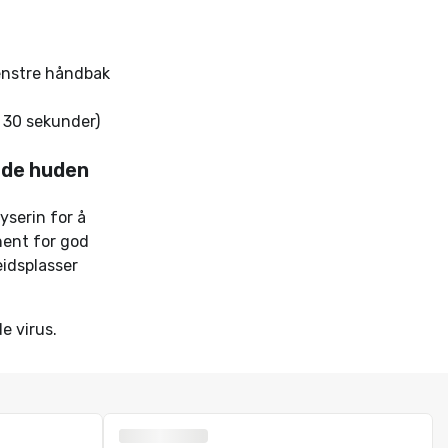
venstre håndbak
t 30 sekunder)
ade huden
yserin for å
nent for god
eidsplasser
e virus.