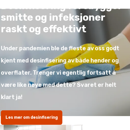
Desinfisering forebygger
smitte og infeksjoner
raskt og effektivt
Under pandemien ble de fleste av oss godt
kjent med desinfisering av både hender og
overflater. Trenger vi egentlig fortsatt å
være like nøye med dette? Svaret er helt
klart ja!
Les mer om desinfisering