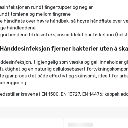
esinfeksjonen rundt fingertupper og negler
rundt tomlene og mellom fingrene
re håndflate over høyre håndbak, så høyre håndflate over 
gge håndleddene
 gni hendene til desinfeksjonsmiddelet har tørket inn (hels
Hånddesinfeksjon fjerner bakterier uten å sk
desinfeksjon, tilgjengelig som væske og gel, inneholder gl
fuktighet og en naturlig cellulosebasert fortykningskompo
te gjør produktet både effektivt og skånsomt, ideelt for arb
drengjøring.
redsstiller kravene i EN 1500, EN 13727, EN 14476; kappekledd