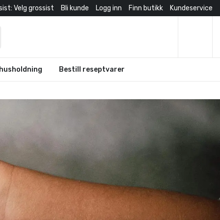
ist: Velg grossist
Bli kunde
Logg inn
Finn butikk
Kundeservice
husholdning
Bestill reseptvarer