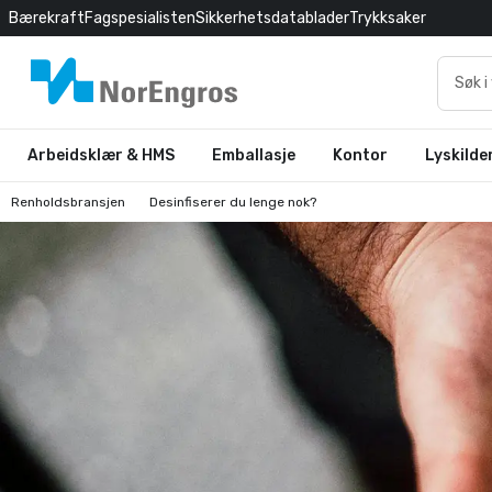
Bærekraft
Fagspesialisten
Sikkerhetsdatablader
Trykksaker
Arbeidsklær & HMS
Emballasje
Kontor
Lyskilde
Renholdsbransjen
Desinfiserer du lenge nok?