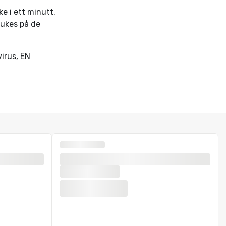
e i ett minutt.
rukes på de
virus, EN