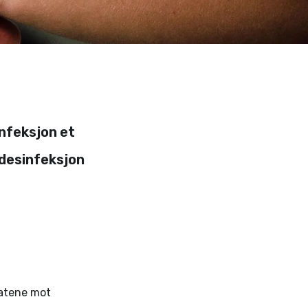
infeksjon et
ddesinfeksjon
latene mot