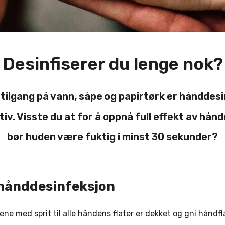
Desinfiserer du lenge nok?
 tilgang på vann, såpe og papirtørk er hånddes
tiv. Visste du at for å oppnå full effekt av hån
bør huden være fuktig i minst 30 sekunder?
 hånddesinfeksjon
ne med sprit til alle håndens flater er dekket og gni håndf