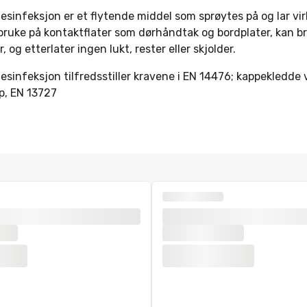
esinfeksjon er et flytende middel som sprøytes på og lar virk
 bruke på kontaktflater som dørhåndtak og bordplater, kan b
, og etterlater ingen lukt, rester eller skjolder.
esinfeksjon tilfredsstiller kravene i EN 14476; kappekledde 
p, EN 13727