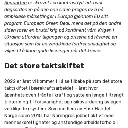
Rapporten
er skrevet i en kontrastfylt tid, hvor
dagsordenen på den ene siden preges av å nå
ambisiøse målsettinger i Europa gjennom EU sitt
program European Green Deal, mens det på den andre
siden raser en brutal krig på kontinent vårt. Krigen i
Ukraina utfordrer tilgangen og prisene på råvarer, en
situasjon som for en verdikjede fordrer smidighet og
viljen til å finne gode løsninger når det kreves.
Det store taktskiftet
2022 er året vi kommer til å se tilbake på som det store
taktskiftet i bærekrafts­arbeidet –
året hvor
åpenhetsloven trådte i kraft
og satte en lenge tiltrengt
tilnærming til forsvarlighet og risikovurdering av egen
verdikjede i system. Som medlem av Etisk Handel
Norge siden 2010, har Norengros jobbet aktivt med
menneskerettigheter og anstendige arbeidsforhold i