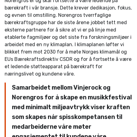
Norengros er og skal fortsette å være ledende på
bærekraft i vår bransje. Dette krever dedikasjon, fokus,
og evnen til omstilling. Norengros tverrfaglige
bærekraftsgruppe har de siste årene jobbet tett med
eksterne partnere for å sikre at vi er på linje med
etablerte fagmiljøer og det siste fra forskningsmiljøer i
arbeidet med en ny klimaplan. I klimaplanen løfter vi
blikket frem mot 2030 for å møte Norges klimamål og
EUs Bærekraftsdirektiv CSDR og for å fortsette å være
et ledende støtteapparat på bærekraft for
næringslivet og kundene våre.
Samarbeidet mellom Vinjerock og
Norengros for å skape en musikkfestival
med minimalt miljøavtrykk viser kraften
som skapes når spisskompetansen til
medarbeiderne våre møter
engasjementet til kundene våre.