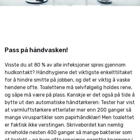
Pass på håndvasken!
Visste du at 80 % av alle infeksjoner spres gjennom
hudkontakt? Håndhygiene det viktigste enkelttiltaket
for å hindre smitte på jobben, og det er viktig å vaske
hendene ofte. Toalettene må selvfølgelig holdes rene,
og såpe må være på plass. Kanskje er det også på tide å
bytte ut den automatiske håndtørkeren: Tester har vist
at varmluftstørkere etterlater mer enn 200 ganger så
mange viruspartikler som papirhåndklær! Men toalettet
er faktisk ikke verstingen. Skrivebordet kan nemlig
inneholde nesten 400 ganger så mange bakterier som
et toalett - og hvor ofte rengjøres egentlig knappene i