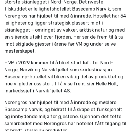
største skianlegget i Nord-Norge. Det nyeste
tilskuddet er leilighetshotellet Basecamp Narvik, som
Norengros har hjulpet til med å innrede. Hotellet har 54
leiligheter og ligger strategisk plassert midt i
skianlegget – omringet av vakker, arktisk natur og med
en slående utsikt over fjorden. Her ser de frem til å ta
imot skiglade gjester i årene før VM og under selve
mesterskapet.
– VM i 2029 kommer til å bli et stort løft for Nord-
Norge, Narvik og Narvikfjellet som skidestinasjon.
Basecamp-hotellet vil bli en viktig del av produktet og
noe vi gleder oss stort til å vise frem, sier Helle Holt,
markedssjef i Narvikfjellet AS.
Norengros har hjulpet til med å innrede og møblere
Basecamp Narvik, og bidratt til å skape et funksjonelt
og innbydende miljø for gjestene. Gjennom det tette
samarbeidet med Norengros har hotellet fått tilgang til
et bredt utvalg av produkter.