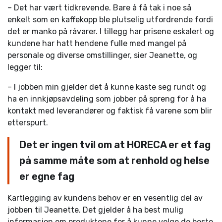
– Det har vært tidkrevende. Bare å få tak i noe så
enkelt som en kaffekopp ble plutselig utfordrende fordi
det er manko på råvarer. I tillegg har prisene eskalert og
kundene har hatt hendene fulle med mangel på
personale og diverse omstillinger, sier Jeanette, og
legger til:
– I jobben min gjelder det å kunne kaste seg rundt og
ha en innkjøpsavdeling som jobber på spreng for å ha
kontakt med leverandører og faktisk få varene som blir
etterspurt.
Det er ingen tvil om at HORECA er et fag
på samme måte som at renhold og helse
er egne fag
Kartlegging av kundens behov er en vesentlig del av
jobben til Jeanette. Det gjelder å ha best mulig
informasjon om produktene for å kunne velge de beste