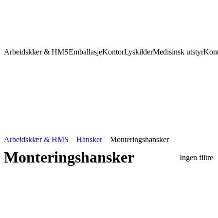
Arbeidsklær & HMS
Emballasje
Kontor
Lyskilder
Medisinsk utstyr
Kont
Arbeidsklær & HMS
Hansker
Monteringshansker
Monteringshansker
Ingen filtre