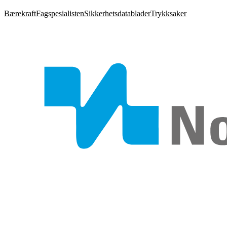
Bærekraft
Fagspesialisten
Sikkerhetsdatablader
Trykksaker