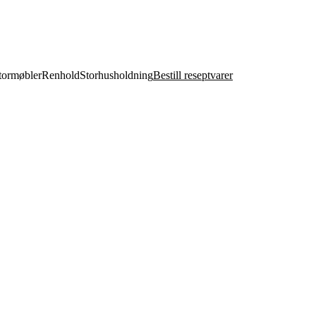
ormøbler
Renhold
Storhusholdning
Bestill reseptvarer