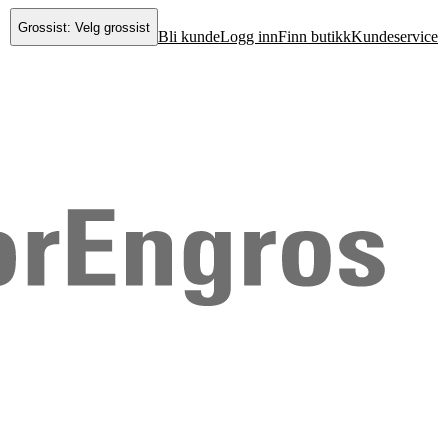
Grossist: Velg grossist
Bli kunde
Logg inn
Finn butikk
Kundeservice