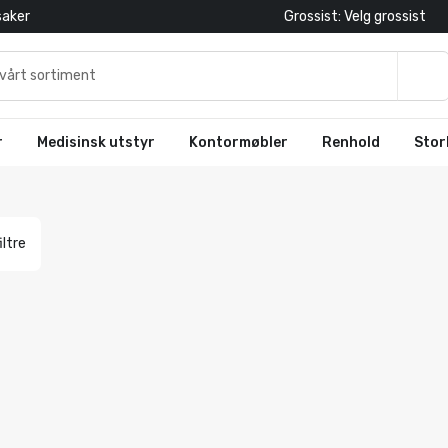
saker
Grossist: Velg grossist
r
Medisinsk utstyr
Kontormøbler
Renhold
Stor
iltre