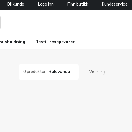
Bli kunde
Logg inn
Finn butikk
Kundeservice
husholdning
Bestill reseptvarer
Visning
0 produkter
Relevanse