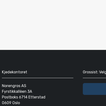
Kjedekontoret
Grossist: Vel
Norengros AS
Fyrstikkallèen 3A
Postboks 6714 Etterstad
0609 Oslo