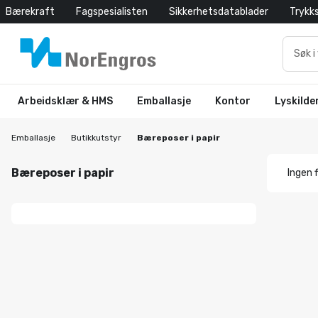
Bærekraft
Fagspesialisten
Sikkerhetsdatablader
Trykk
Arbeidsklær & HMS
Emballasje
Kontor
Lyskilde
Emballasje
Butikkutstyr
Bæreposer i papir
Bæreposer i papir
Ingen f